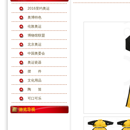
2016里约奥运
奥博特色
伦敦奥运
博物馆联盟
北京奥运
中国奥委会
奥运瓷器
摆 件
文化用品
陶 笛
可口可乐
游览导视