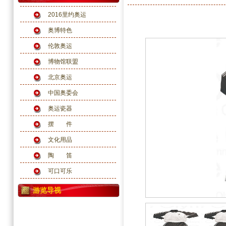
2016里约奥运
奥博特色
伦敦奥运
博物馆联盟
北京奥运
中国奥委会
奥运瓷器
摆 件
文化用品
陶 笛
可口可乐
游览导视