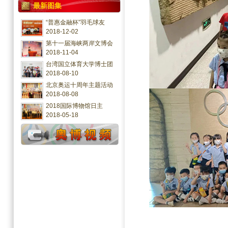
最新图集
“普惠金融杯”羽毛球友
2018-12-02
第十一届海峡两岸文博会
2018-11-04
台湾国立体育大学博士团
2018-08-10
北京奥运十周年主题活动
2018-08-08
2018国际博物馆日主
2018-05-18