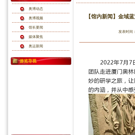
奥博动态
【馆内新闻】金域蓝
奥博视频
馆长要闻
发表时间：2
媒体聚焦
奥运新闻
游览导视