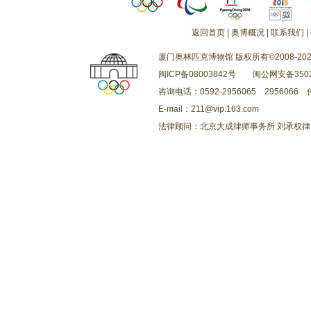
返回首页
|
奥博概况
|
联系我们
|
厦门奥林匹克博物馆 版权所有©2008-202
闽ICP备08003842号
闽公网安备3502
咨询电话：0592-2956065 2956066 传
E-mail：211@vip.163.com
法律顾问：北京大成律师事务所 刘承权律