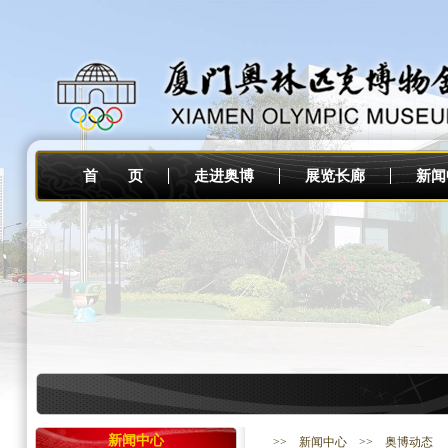
首 页
走进奥博
展览长廊
新闻
新闻中心
>>
新闻中心
>> 奥博动态