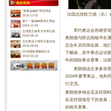
最新图集
“普惠金融杯”羽毛球友
法国总统欧兰德（右）
2018-12-02
第十一届海峡两岸文博会
2018-11-04
里约奥运会热闹登场，
台湾国立体育大学博士团
2018-08-10
奥朗德与联合国秘书长
北京奥运十周年主题活动
总会长吴经国会面，他
2018-08-08
2018国际博物馆日主
下畅谈，其中拳击运动
2018-05-18
年的国际拳击赛事，法
奥朗德这次来参加里约
2024年夏季奥运，他
行交流。
奥朗德单独会见吴经国
在吴经国领导下的发展
的相关赛事。