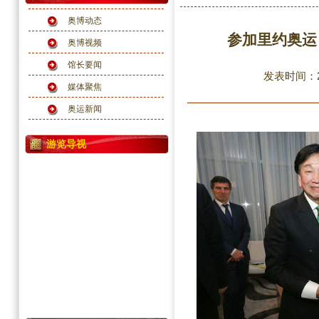
奥博动态
参加里约奥运
奥博视频
馆长要闻
发表时间：20
媒体聚焦
奥运新闻
游览导视